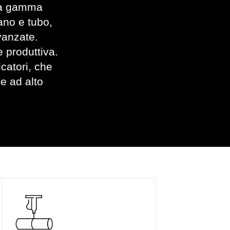
una gamma
iano e tubo,
vanzate.
e produttiva.
icatori, che
 e ad alto